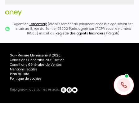
Agent de
Lemonway
(établissement de paiement dont le siège social est
situé au 8, rue du Sentier 75002 Paris, agréé par l'ACPR sous le numéro
16568) inscrit au
Registre des agents financiers
(Regafi)
Sur-Mesure Menuiserie
©
2026
Conditions Générales d'Utilisation
Conditions Générales de Ventes
Mentions légales
Plan du site
Politique de cookies
Rejoignez-nous sur les réseaux
Ou payez
544.98
€
+ 3×
1981.75€ TTC
495.44
€
avec
Ajouter au panier
Recevoir mon devis