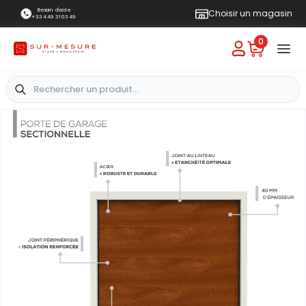
Besoin d'aide
Choisir un magasin
+33 4 49 31 03 49
0
+
-