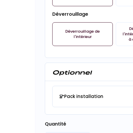
Déverrouillage
D
Déverrouillage de
l'int
l'intérieur
à 
Optionnel
Pack installation
Quantité