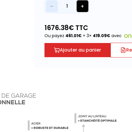
−
+
1
1676.38
€ TTC
Ou payez
461.01
€
+ 3×
419.09
€
avec
Ajouter au panier
Re