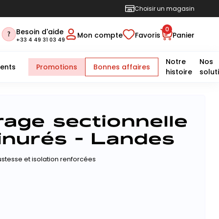
Choisir un magasin
0
Besoin d'aide
Mon compte
Favoris
Panier
+33 4 49 31 03 49
Notre
Nos
ents
Promotions
Bonnes affaires
histoire
solut
age sectionnelle
inurés - Landes
stesse et isolation renforcées