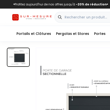
Profitez aujourd'hui de nos offres jusqu'à
-20% de réduction
■
■
Portails et Clôtures
Pergolas et Stores
Portes