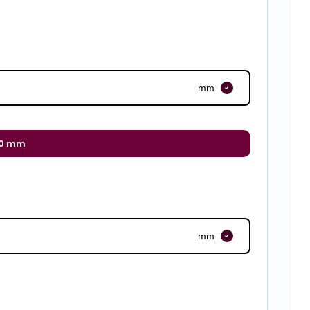
mm
0 mm
mm