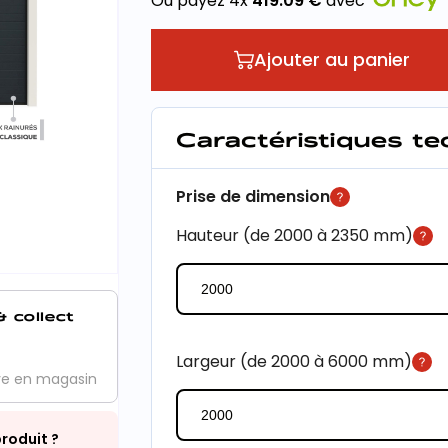
Ou payez 4x
419.09
€
avec
Ajouter au panier
Caractéristiques t
Prise de dimension
Hauteur (de 2000 à 2350 mm)
& collect
Largeur (de 2000 à 6000 mm)
ve en magasin
roduit ?