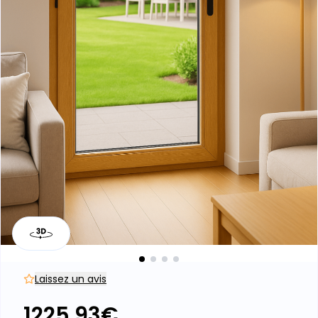
Porte-fenêtre Chêne -
Prestige - 1 vantail
Finition haut de gamme
Bois noble et durable dans le temps
Isolation renforcée
Laissez un avis
1225.93
€