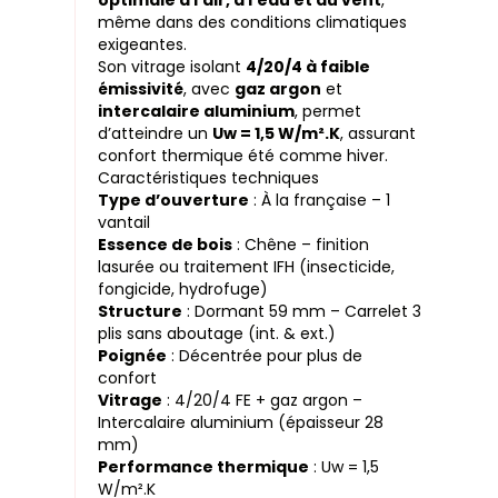
optimale à l’air, à l’eau et au vent
,
même dans des conditions climatiques
exigeantes.
Son vitrage isolant
4/20/4 à faible
émissivité
, avec
gaz argon
et
intercalaire aluminium
, permet
d’atteindre un
Uw = 1,5 W/m².K
, assurant
confort thermique été comme hiver.
Caractéristiques techniques
Type d’ouverture
: À la française – 1
vantail
Essence de bois
: Chêne – finition
lasurée ou traitement IFH (insecticide,
fongicide, hydrofuge)
Structure
: Dormant 59 mm – Carrelet 3
plis sans aboutage (int. & ext.)
Poignée
: Décentrée pour plus de
confort
Vitrage
: 4/20/4 FE + gaz argon –
Intercalaire aluminium (épaisseur 28
mm)
Performance thermique
: Uw = 1,5
W/m².K