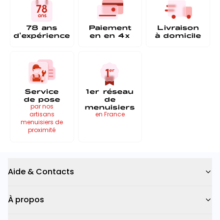
78 ans
Paiement
Livraison
d'expérience
en
en 4x
à
domicile
Service
1er réseau
de pose
de
menuisiers
par nos
artisans
en France
menuisiers de
proximité
Aide & Contacts
À propos