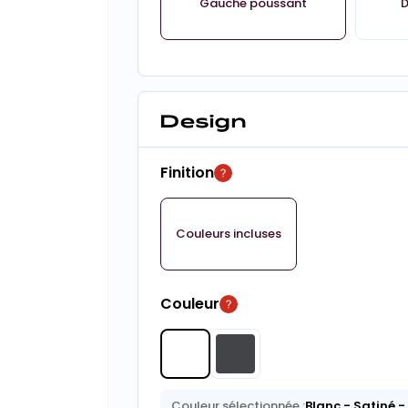
Gauche poussant
D
Design
Finition
Couleurs incluses
Couleur
Couleur sélectionnée :
Blanc
- Satiné
-