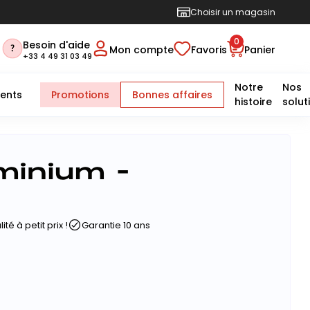
Choisir un magasin
0
Besoin d'aide
Mon compte
Favoris
Panier
+33 4 49 31 03 49
Notre
Nos
ents
Promotions
Bonnes affaires
histoire
solut
uminium -
ité à petit prix !
Garantie 10 ans