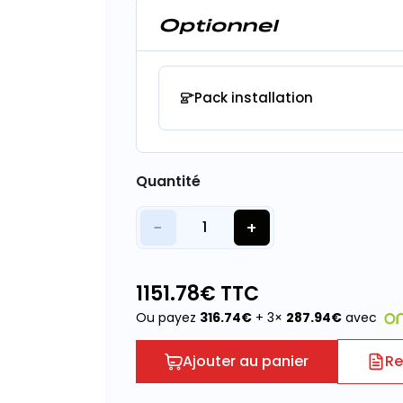
Optionnel
Pack installation
Quantité
−
+
1
1151.78
€ TTC
Ou payez
316.74
€
+ 3×
287.94
€
avec
Ajouter au panier
Re