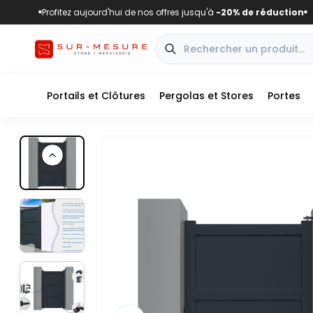
Profitez aujourd'hui de nos offres jusqu'à
-20% de réduction
■
■
Portails et Clôtures
Pergolas et Stores
Portes
Previous slide