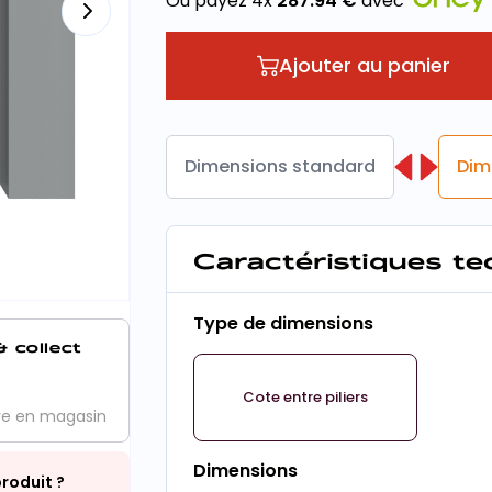
Ou payez 4x
287.94
€
avec
Ajouter au panier
Dimensions standard
Dim
Caractéristiques t
Type de dimensions
& collect
Cote entre piliers
ve en magasin
Dimensions
roduit ?