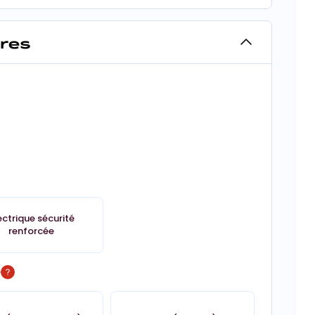
ires
ectrique sécurité
renforcée
é