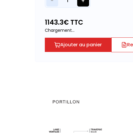
−
+
1
1143.3
€ TTC
Chargement...
Ajouter au panier
Re