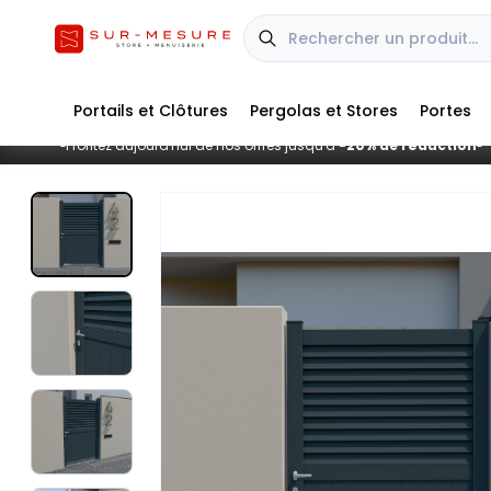
Portails et Clôtures
Pergolas et Stores
Portes
Profitez aujourd'hui de nos offres jusqu'à
-20% de réduction
■
■