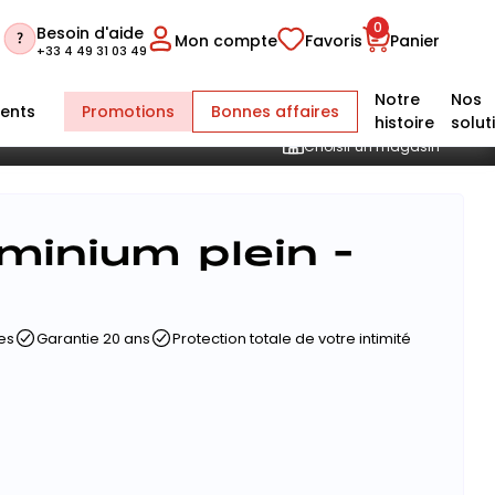
0
Besoin d'aide
Mon compte
Favoris
Panier
+33 4 49 31 03 49
Notre
Nos
ents
Promotions
Bonnes affaires
histoire
solut
Choisir un magasin
minium plein -
es
Garantie 20 ans
Protection totale de votre intimité