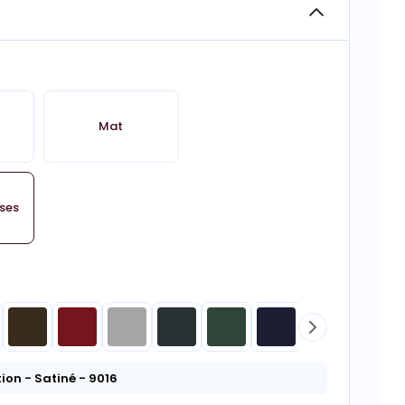
Mat
uses
tion
- Satiné
- 9016