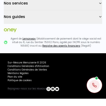
Nos services
Nos guides
Agent de
Lemonway
(établissement de paiement dont le siège social est
situé au 8, rue du Sentier 75002 Paris, agréé par l'ACPR sous le numéro
16568) inscrit au
Registre des agents financiers
(Regafi)
Sur-Mesure Menuiserie
©
2026
Conditions Générales d'Utilisation
Conditions Générales de Ventes
Mentions légales
Plan du site
Politique de cookies
Rejoignez-nous sur les réseaux
Ou payez
234.53
€
+ 3×
852.83€ TTC