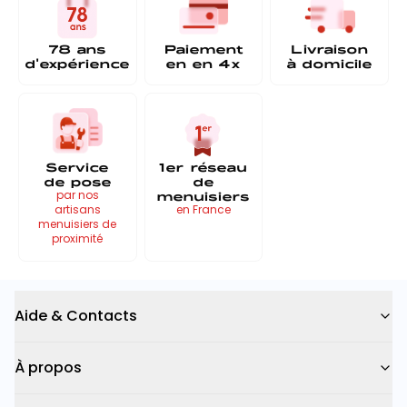
78 ans
Paiement
Livraison
d'expérience
en
en 4x
à
domicile
Service
1er réseau
de pose
de
menuisiers
par nos
artisans
en France
menuisiers de
proximité
Aide & Contacts
À propos