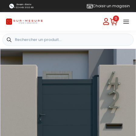
Besoin d'aide
Choisir un magasin
+33 4 49 31 03 49
0
+
Vue extérieure
-