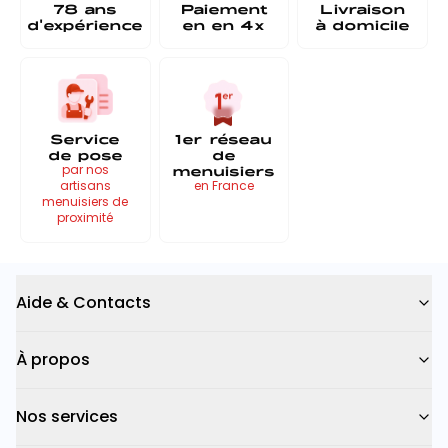
78 ans
Paiement
Livraison
d'expérience
en
en 4x
à
domicile
Service
1er réseau
de pose
de
menuisiers
par nos
artisans
en France
menuisiers de
proximité
Aide & Contacts
À propos
Nos services