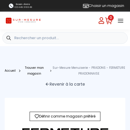
Besoin d'aide
Choisir un magasin
+33 4 49 31 03 49
0
Trouver mon
Sur-Mesure Menuiserie - PRADONS - FERMETURE
Accueil
magasin
PRADONNAISE
Revenir à la carte
Définir comme magasin préféré