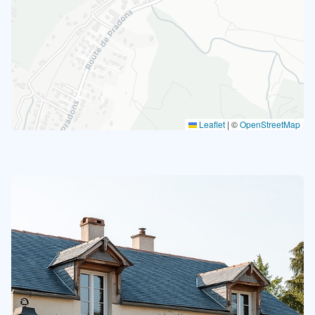
Leaflet
|
©
OpenStreetMap