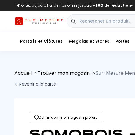
Profitez aujourd'hui de nos offres jusqu'à
-20% de réduction
■
■
Portails et Clôtures
Pergolas et Stores
Portes
Accueil
Trouver mon magasin
Sur-Mesure Menu
Revenir à la carte
Définir comme magasin préféré
SOMOBOIS 