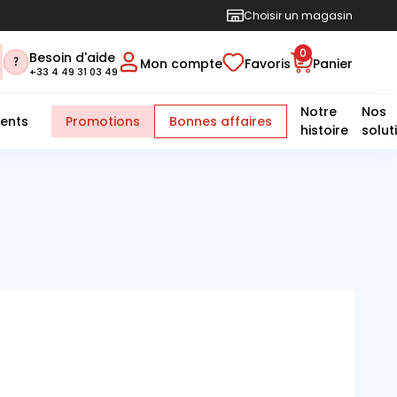
Choisir un magasin
0
Besoin d'aide
Mon compte
Favoris
Panier
+33 4 49 31 03 49
Notre
Nos
ents
Promotions
Bonnes affaires
histoire
solut