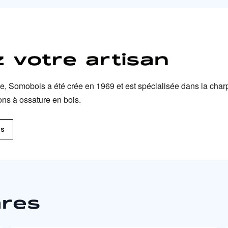
 votre artisan
iée, Somobois a été crée en 1969 et est spécialisée dans la char
ons à ossature en bois.
ts
ares