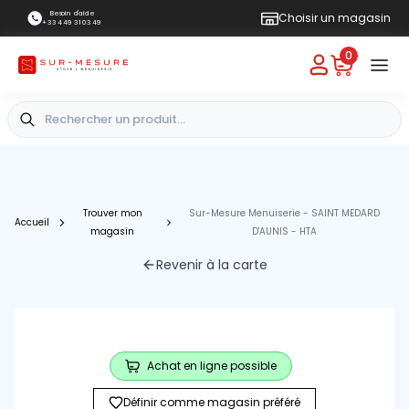
Besoin d'aide
Choisir un magasin
+33 4 49 31 03 49
0
Trouver mon
Sur-Mesure Menuiserie - SAINT MEDARD
Accueil
magasin
D'AUNIS - HTA
Revenir à la carte
Achat en ligne possible
Définir comme magasin préféré