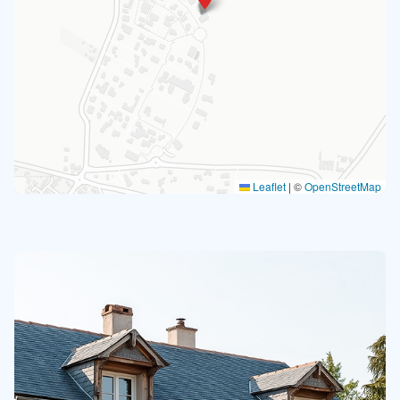
Leaflet
|
©
OpenStreetMap