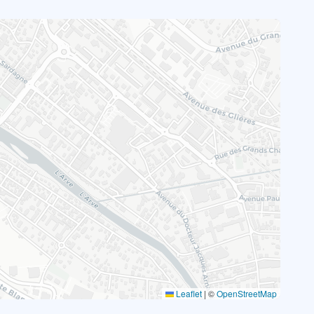
Leaflet
|
©
OpenStreetMap