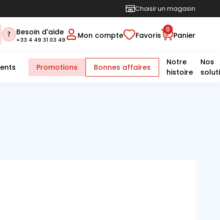
Choisir un magasin
0
Besoin d'aide
Mon compte
Favoris
Panier
+33 4 49 31 03 49
Notre
Nos
ents
Promotions
Bonnes affaires
histoire
solut