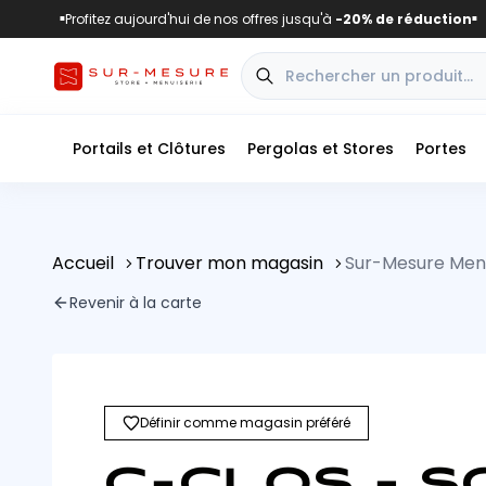
Profitez aujourd'hui de nos offres jusqu'à
-20% de réduction
■
■
Portails et Clôtures
Pergolas et Stores
Portes
Accueil
Trouver mon magasin
Sur-Mesure Menu
Revenir à la carte
Définir comme magasin préféré
C-CLOS - S