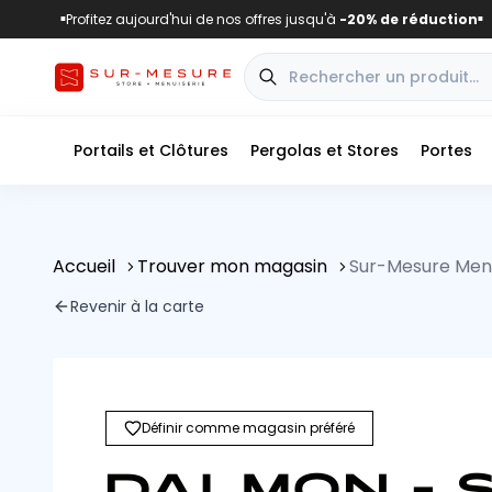
Profitez aujourd'hui de nos offres jusqu'à
-20% de réduction
■
■
Portails et Clôtures
Pergolas et Stores
Portes
Accueil
Trouver mon magasin
Sur-Mesure Men
Revenir à la carte
Définir comme magasin préféré
DALMON - 