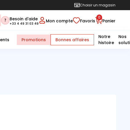
Choisir un magasin
0
Besoin d'aide
Mon compte
Favoris
Panier
+33 4 49 31 03 49
Notre
Nos
ents
Promotions
Bonnes affaires
histoire
solut