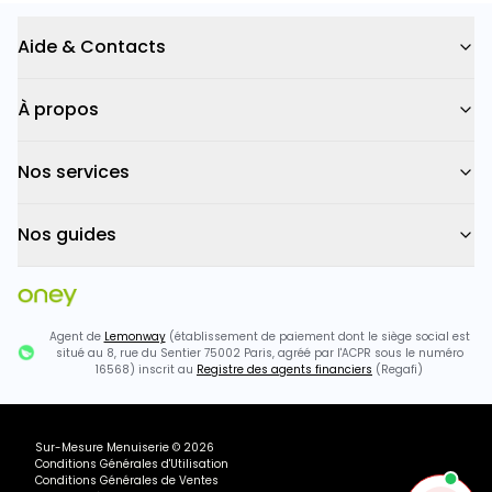
Aide & Contacts
À propos
Nos services
Nos guides
Agent de
Lemonway
(établissement de paiement dont le siège social est
situé au 8, rue du Sentier 75002 Paris, agréé par l'ACPR sous le numéro
16568) inscrit au
Registre des agents financiers
(Regafi)
Sur-Mesure Menuiserie
©
2026
Conditions Générales d'Utilisation
Conditions Générales de Ventes