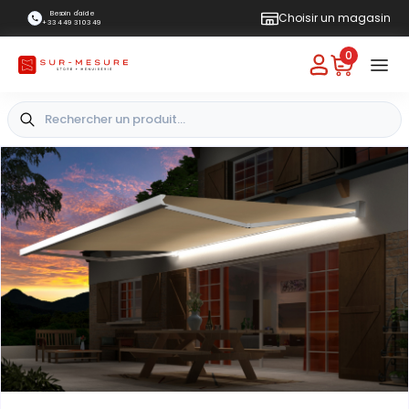
Besoin d'aide
Choisir un magasin
+33 4 49 31 03 49
0
+
-