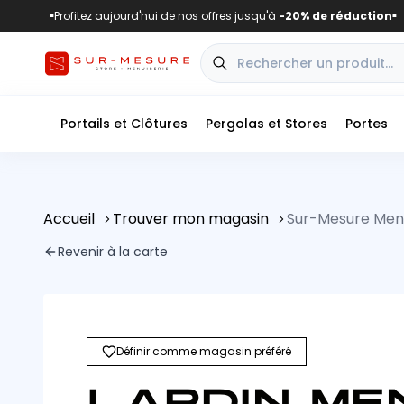
Profitez aujourd'hui de nos offres jusqu'à
-20% de réduction
■
■
Portails et Clôtures
Pergolas et Stores
Portes
Accueil
Trouver mon magasin
Sur-Mesure Menu
Revenir à la carte
Définir comme magasin préféré
LARDIN MEN