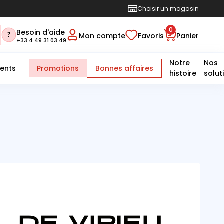
Choisir un magasin
0
Besoin d'aide
Mon compte
Favoris
Panier
+33 4 49 31 03 49
Notre
Nos
ents
Promotions
Bonnes affaires
histoire
solut
 DE VIRIEU