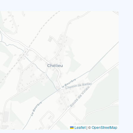
Leaflet
|
©
OpenStreetMap