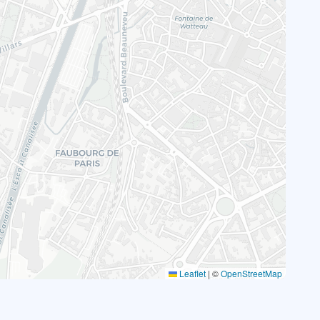
Leaflet
|
©
OpenStreetMap