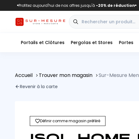
Profitez aujourd'hui de nos offres jusqu'à
-20% de réduction
■
■
Portails et Clôtures
Pergolas et Stores
Portes
Accueil
Trouver mon magasin
Sur-Mesure Menu
Revenir à la carte
Définir comme magasin préféré
ISOL HOME