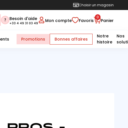
Choisir un magasin
0
Besoin d'aide
Mon compte
Favoris
Panier
+33 4 49 31 03 49
Notre
Nos
ents
Promotions
Bonnes affaires
histoire
solut
 PROS -