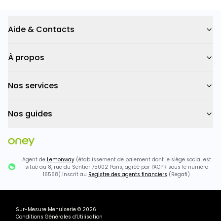
Aide & Contacts
À propos
Nos services
Nos guides
Agent de
Lemonway
(établissement de paiement dont le siège social est
situé au 8, rue du Sentier 75002 Paris, agréé par l'ACPR sous le numéro
16568) inscrit au
Registre des agents financiers
(Regafi)
Sur-Mesure Menuiserie
©
2026
Conditions Générales d'Utilisation