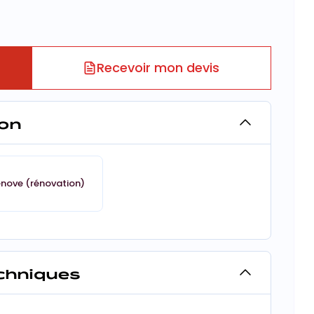
Recevoir mon devis
on
énove (rénovation)
echniques