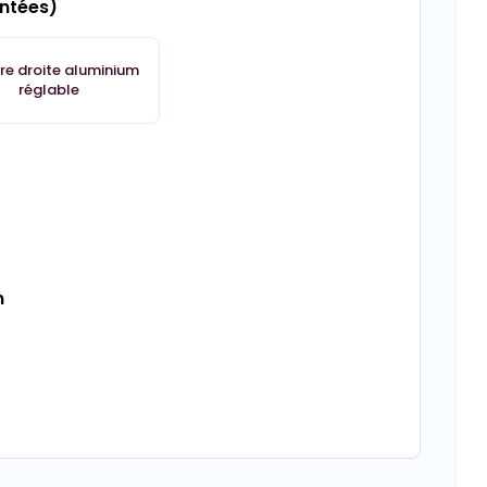
ontées)
re droite aluminium
réglable
n