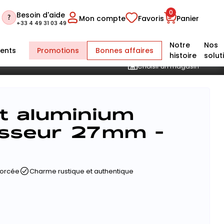
0
Besoin d'aide
Mon compte
Favoris
Panier
+33 4 49 31 03 49
Notre
Nos
ents
Promotions
Bonnes affaires
histoire
solut
Choisir un magasin
t aluminium
isseur 27mm -
forcée
Charme rustique et authentique