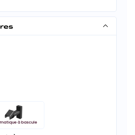
ires
matique à bascule