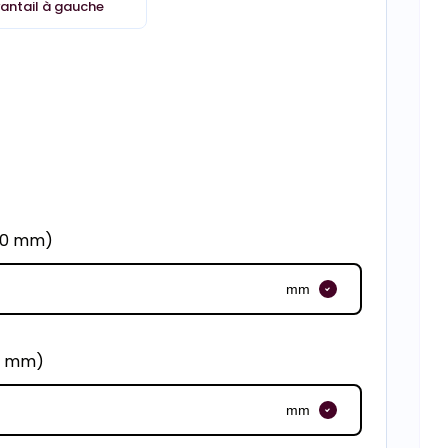
vantail à gauche
500 mm)
mm
0 mm)
mm