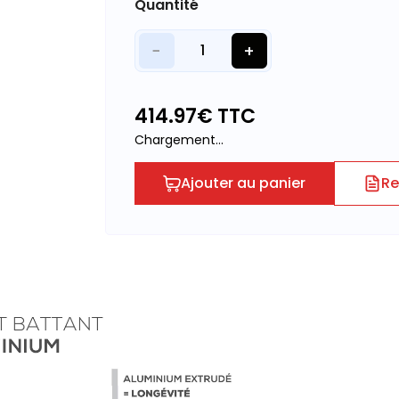
Quantité
−
+
1
414.97
€ TTC
Chargement...
Ajouter au panier
Re