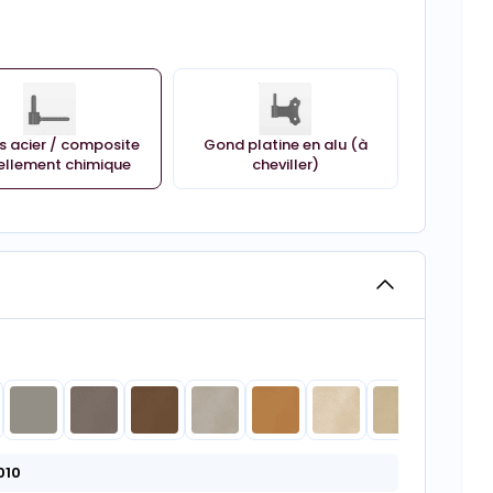
 acier / composite
Gond platine en alu (à
ellement chimique
cheviller)
010