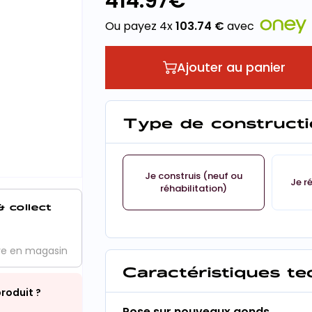
414.97
€
Ou payez 4x
103.74
€
avec
Ajouter au panier
Type de constructi
Je construis (neuf ou
Je r
réhabilitation)
& collect
ve en magasin
Caractéristiques t
roduit ?
Pose sur nouveaux gonds