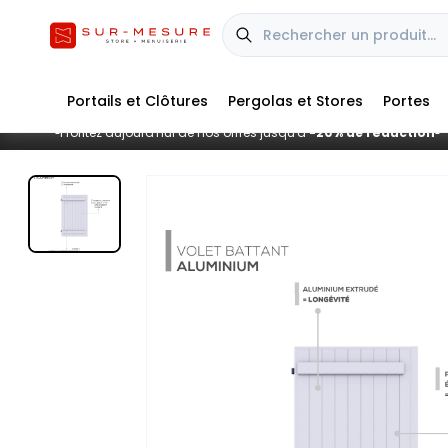
Portails et Clôtures
Pergolas et Stores
Portes
Profitez aujourd'hui de nos offres jusqu'à
-20% de réduction
■
■