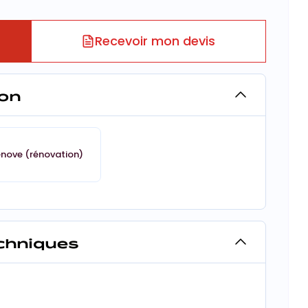
Recevoir mon devis
on
énove (rénovation)
echniques