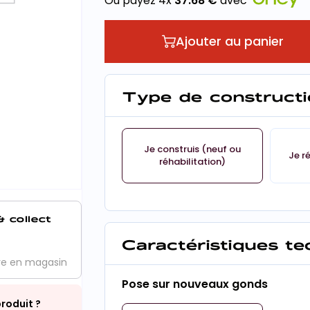
Ou payez 4x
37.68
€
avec
Ajouter au panier
Type de constructi
Je construis (neuf ou
Je r
réhabilitation)
& collect
Caractéristiques t
ve en magasin
Pose sur nouveaux gonds
roduit ?