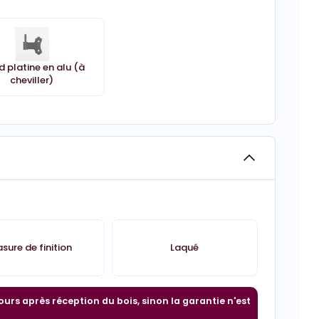
 platine en alu (à
cheviller)
asure de finition
Laqué
ours après réception du bois, sinon la garantie n'est