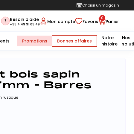
Choisir un magasin
0
Besoin d'aide
Mon compte
Favoris
Panier
+33 4 49 31 03 49
Notre
Nos
ents
Promotions
Bonnes affaires
histoire
solut
t bois sapin
7mm - Barres
n rustique