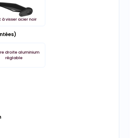
t à visser acier noir
ontées)
re droite aluminium
réglable
n