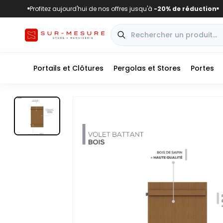
Profitez aujourd'hui de nos offres jusqu'à
-20% de réduction
■
■
Portails et Clôtures
Pergolas et Stores
Portes