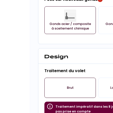
Gonds acier / composite
Gond
à scellement chimique
Design
Traitement du volet
Brut
L
Traitement impératif dans les 8 j
pas prise en compte