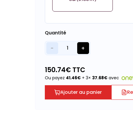
Quantité
−
+
1
150.74
€ TTC
Ou payez
41.46
€
+ 3×
37.68
€
avec
Ajouter au panier
Re