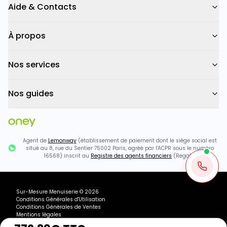
Aide & Contacts
À propos
Nos services
Nos guides
Agent de
Lemonway
(établissement de paiement dont le siège social est
situé au 8, rue du Sentier 75002 Paris, agréé par l'ACPR sous le numéro
16568) inscrit au
Registre des agents financiers
(Regafi)
Sur-Mesure Menuiserie
©
2026
Conditions Générales d'Utilisation
Conditions Générales de Ventes
Mentions légales
Plan du site