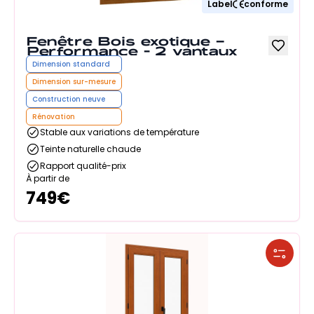
Label
conforme
Fenêtre Bois exotique –
Performance - 2 vantaux
Dimension standard
Dimension sur-mesure
Construction neuve
Rénovation
Stable aux variations de température
Teinte naturelle chaude
Rapport qualité-prix
À partir de
749
€