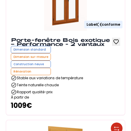
Label
conforme
Porte-fenêtre Bois exotique
– Performance - 2 vantaux
Dimension standard
Dimension sur-mesure
Construction neuve
Rénovation
Stable aux variations de température
Teinte naturelle chaude
Rapport qualité-prix
À partir de
1009
€