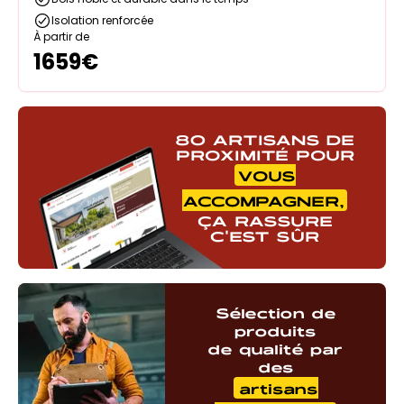
Isolation renforcée
À partir de
1659
€
80 ARTISANS DE
PROXIMITÉ POUR
VOUS
ACCOMPAGNER,
ÇA RASSURE
C'EST SÛR
Sélection de
produits
de qualité par
des
artisans