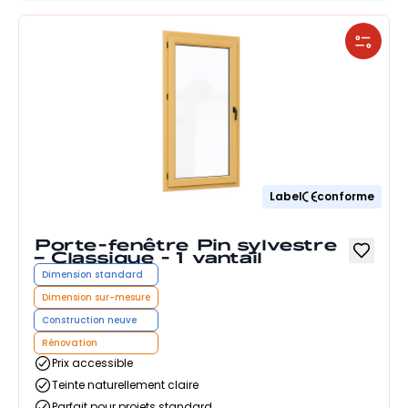
Label
conforme
Porte-fenêtre Pin sylvestre
– Classique - 1 vantail
Dimension standard
Dimension sur-mesure
Construction neuve
Rénovation
Prix accessible
Teinte naturellement claire
Parfait pour projets standard