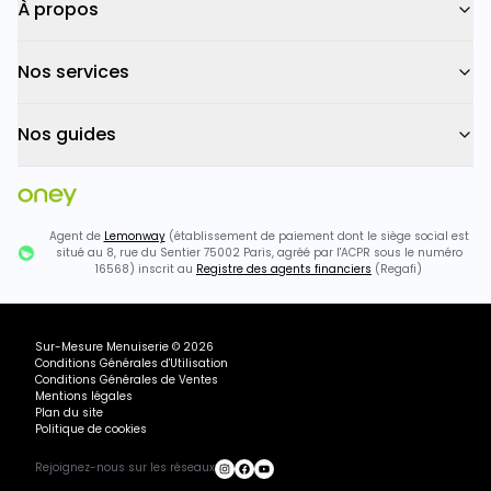
À propos
Nos services
Nos guides
Agent de
Lemonway
(établissement de paiement dont le siège social est
situé au 8, rue du Sentier 75002 Paris, agréé par l'ACPR sous le numéro
16568) inscrit au
Registre des agents financiers
(Regafi)
Sur-Mesure Menuiserie
©
2026
Conditions Générales d'Utilisation
Conditions Générales de Ventes
Mentions légales
Plan du site
Politique de cookies
Rejoignez-nous sur les réseaux