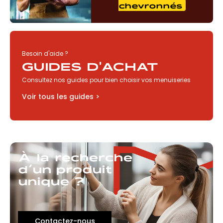
chevronnés
Besoin d'aide ?
GUIDES D'ACHAT
Consultez nos guides pour bien choisir vos menuiseries
Voir tous les guides >
À la recherche
d’un produit
unique ?
Contactez-nous