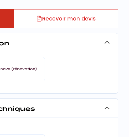
Recevoir mon devis
on
énove (rénovation)
echniques