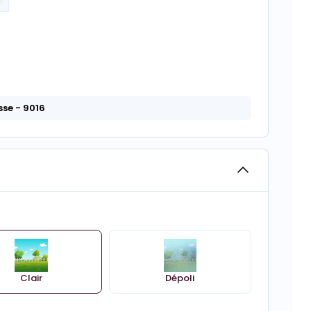
sse
- 9016
Clair
Dépoli