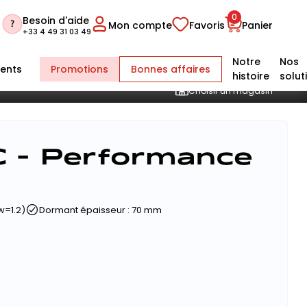
0
Besoin d'aide
Mon compte
Favoris
Panier
+33 4 49 31 03 49
Notre
Nos
ents
Promotions
Bonnes affaires
histoire
solut
Choisir un magasin
 - Performance
w=1.2)
Dormant épaisseur : 70 mm