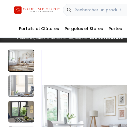
Portails et Clôtures
Pergolas et Stores
Portes
Profitez aujourd'hui de nos offres jusqu'à
-20% de réduction
■
■