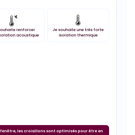
souhaite renforcer
Je souhaite une très forte
solation acoustique
isolation thermique
enêtre, les croisillons sont optimisés pour être en