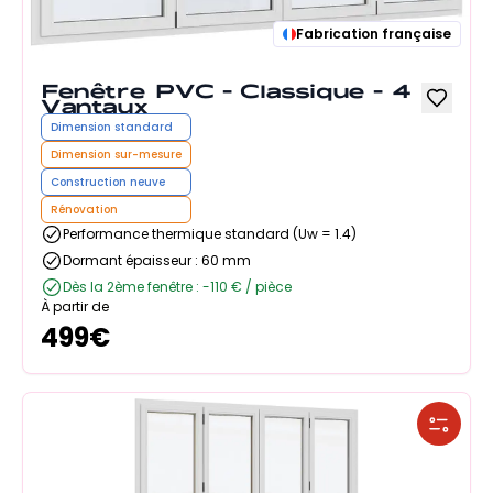
Fabrication française
Fenêtre PVC - Classique - 4
Vantaux
Dimension standard
Dimension sur-mesure
Construction neuve
Rénovation
Performance thermique standard (Uw = 1.4)
Dormant épaisseur : 60 mm
Dès la 2ème fenêtre : -110 € / pièce
À partir de
499
€