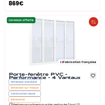
869
€
Livraison offerte
Fabrication française
Porte-fenêtre PVC -
Performance - 4 Vantaux
Dimension standard
Dimension sur-mesure
Construction neuve
Rénovation
Performance thermique très renforcée (Uw=1.2)