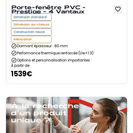
Porte-fenêtre PVC -
Prestige - 4 Vantaux
Dimension standard
Dimension sur-mesure
Construction neuve
Rénovation
Dormant épaisseur : 80 mm
Performance thermique renforcée (Uw=1.3)
Options et personnalisation importantes
À partir de
1539
€
À la recherche
d’un produit
unique ?