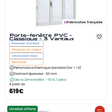
Fabrication française
Porte-fenêtre PVC -
Classique - 3 Vantaux
Dimension standard
Dimension sur-mesure
Construction neuve
Rénovation
Performance thermique standard (Uw = 1.4)
Dormant épaisseur : 60 mm
Dès la 2ème fenêtre : -110 € / pièce
À partir de
619
€
Livraison offerte