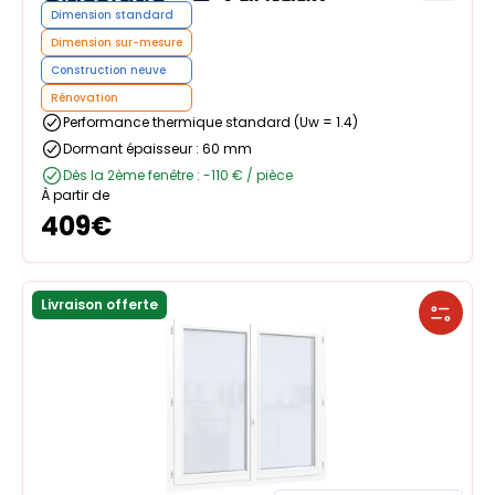
Dimension standard
Dimension sur-mesure
Construction neuve
Rénovation
Performance thermique standard (Uw = 1.4)
Dormant épaisseur : 60 mm
Dès la 2ème fenêtre : -110 € / pièce
À partir de
409
€
Livraison offerte