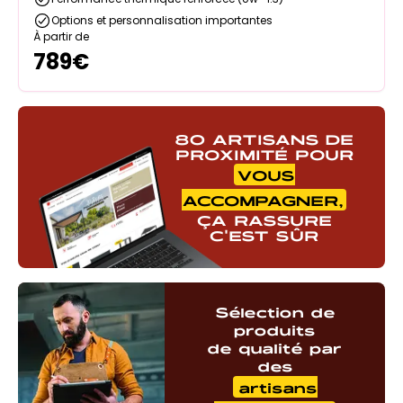
Options et personnalisation importantes
À partir de
789
€
80 ARTISANS DE
PROXIMITÉ POUR
VOUS
ACCOMPAGNER,
ÇA RASSURE
C'EST SÛR
Sélection de
produits
de qualité par
des
artisans