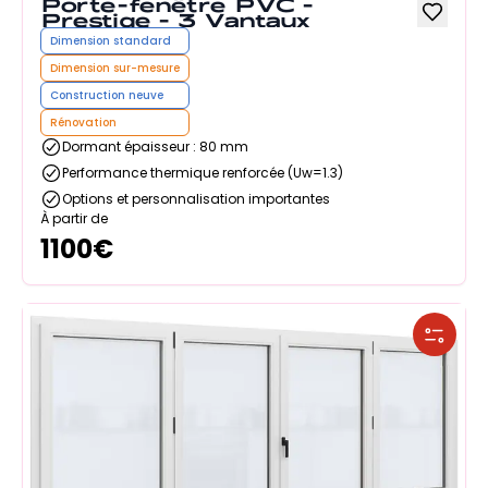
Porte-fenêtre PVC -
Prestige - 3 Vantaux
Dimension standard
Dimension sur-mesure
Construction neuve
Rénovation
Dormant épaisseur : 80 mm
Performance thermique renforcée (Uw=1.3)
Options et personnalisation importantes
À partir de
1100
€