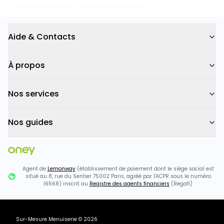
Aide & Contacts
À propos
Nos services
Nos guides
Agent de
Lemonway
(établissement de paiement dont le siège social est
situé au 8, rue du Sentier 75002 Paris, agréé par l'ACPR sous le numéro
16568) inscrit au
Registre des agents financiers
(Regafi)
Sur-Mesure Menuiserie
©
2026