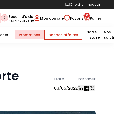
Choisir un magasin
0
Besoin d'aide
Mon compte
Favoris
Panier
+33 4 49 31 03 49
Notre
Nos
ents
Promotions
Bonnes affaires
histoire
solut
orte
Date
Partager
03/05/2022