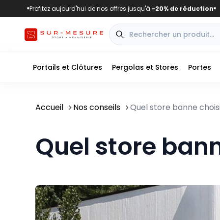
Profitez aujourd'hui de nos offres jusqu'à
-20% de réduction
■
■
Portails et Clôtures
Pergolas et Stores
Portes
Accueil
Nos conseils
Quel store banne choisi
Quel store bann