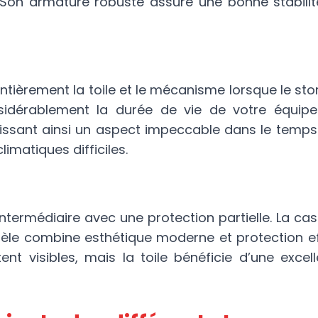
Son armature robuste assure une bonne stabilité, 
entièrement la toile et le mécanisme lorsque le sto
sidérablement la durée de vie de votre équipem
antissant ainsi un aspect impeccable dans le temp
matiques difficiles.
intermédiaire avec une protection partielle. La cas
èle combine esthétique moderne et protection eff
stent visibles, mais la toile bénéficie d’une exce