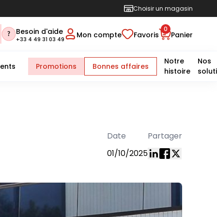
Choisir un magasin
0
Besoin d'aide
Mon compte
Favoris
Panier
+33 4 49 31 03 49
Notre
Nos
ents
Promotions
Bonnes affaires
histoire
solut
Date
Partager
01/10/2025