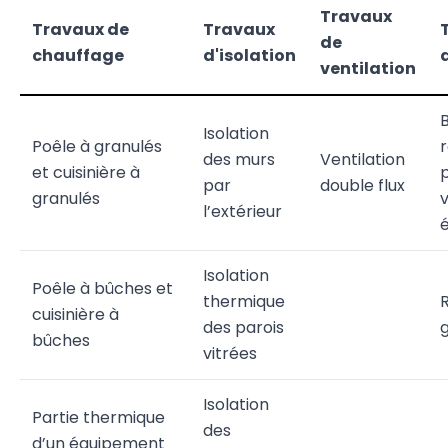
Travaux
Travaux de
Travaux
de
chauffage
d'isolation
ventilation
Isolation
Poêle à granulés
des murs
Ventilation
et cuisinière à
par
double flux
granulés
l’extérieur
é
Isolation
Poêle à bûches et
thermique
cuisinière à
des parois
bûches
vitrées
Isolation
Partie thermique
des
d’un équipement