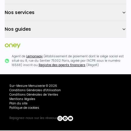
Nos services
Nos guides
Agent de
Lemonway
(établissement de paiement dont le siège social est
situé au 8, rue du Sentier 75002 Paris, agréé par l'ACPR sous le numéro
16568) inscrit au
Registre des agents financiers
(Regafi)
Sur-Mesure Menuiserie
©
2026
Conditions Générales d'Utilisation
Conditions Générales de Ventes
Mentions légales
Plan du site
Politique de cookies
Rejoignez-nous sur les réseaux