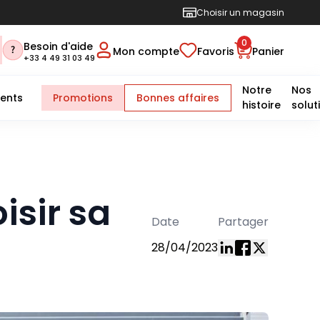
Choisir un magasin
0
Besoin d'aide
Mon compte
Favoris
Panier
+33 4 49 31 03 49
Notre
Nos
ents
Promotions
Bonnes affaires
histoire
solut
isir sa
Date
Partager
28/04/2023