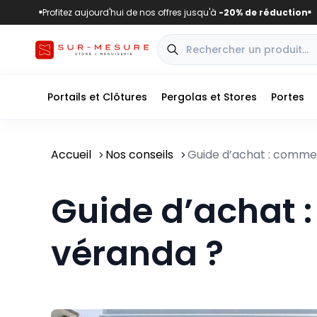
Profitez aujourd'hui de nos offres jusqu'à
-20% de réduction
■
■
Portails et Clôtures
Pergolas et Stores
Portes
Accueil
Nos conseils
Guide d’achat : commen
Guide d’achat 
véranda ?