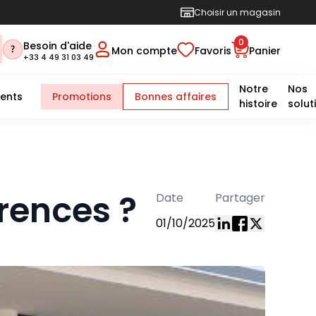
Choisir un magasin
0
Besoin d'aide
Mon compte
Favoris
Panier
+33 4 49 31 03 49
Notre
Nos
ents
Promotions
Bonnes affaires
histoire
solut
érences ?
Date
Partager
01/10/2025