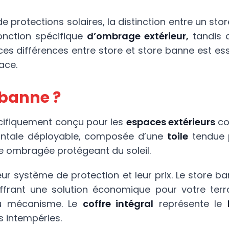
de protections solaires, la distinction entre un st
onction spécifique
d’ombrage extérieur,
tandis 
es différences entre store et store banne est esse
ace.
 banne ?
cifiquement conçu pour les
espaces extérieurs
co
zontale déployable, composée d’une
toile
tendue p
ne ombragée protégeant du soleil.
eur système de protection et leur prix. Le store 
offrant une solution économique pour votre terr
du mécanisme. Le
coffre intégral
représente le
s intempéries.