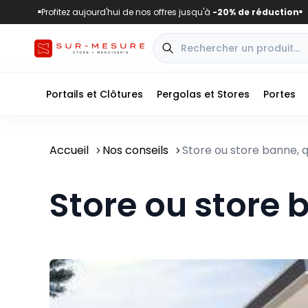
Profitez aujourd'hui de nos offres jusqu'à
-20% de réduction
■
■
Portails et Clôtures
Pergolas et Stores
Portes
Accueil
Nos conseils
Store ou store banne, q
Store ou store 