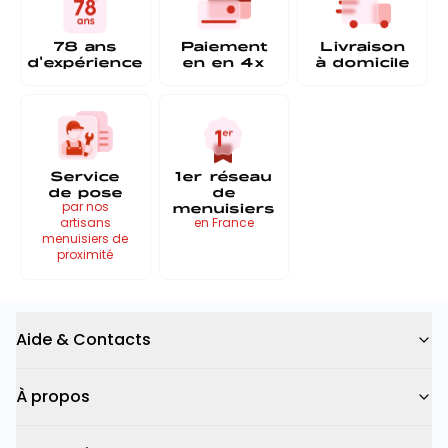
78 ans
Paiement
Livraison
d'expérience
en
en 4x
à
domicile
Service
1er réseau
de pose
de
menuisiers
par nos
artisans
en France
menuisiers de
proximité
Aide & Contacts
À propos