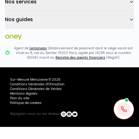
Nos services
Nos guides
Agent de
Lemonway
(établissement de paiement dont le siège social est
situé au 8, rue du Sentier 75002 Paris, agréé par l'ACPR sous le numéro
16568) inscrit au
Registre des agents financiers
(Regafi)
Sur-Mesure Menuiserie
©
2026
Conditions Générales d'Utilisation
Conditions Générales de Ventes
Mentions légales
Plan du site
Politique de cookies
Rejoignez-nous sur les réseaux
Ou payez
812.60
€
+ 3×
3010.4€ TTC
752.60
€
avec