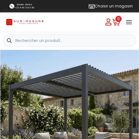
Besoin d'aide
Choisir un magasin
+33 4 49 31 03 49
0
+
-