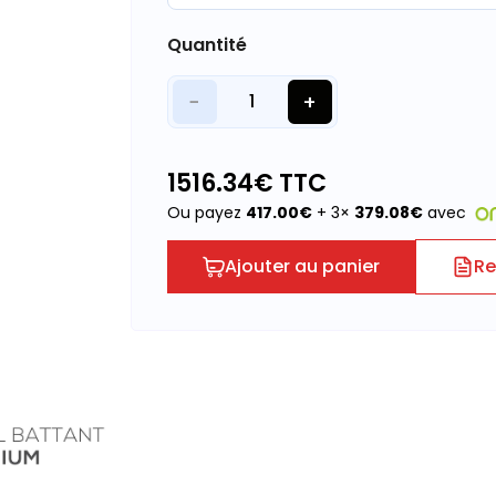
Quantité
−
+
1
1516.34
€ TTC
Ou payez
417.00
€
+ 3×
379.08
€
avec
Ajouter au panier
Re