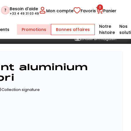
0
Besoin d'aide
Mon compte
Favoris
Panier
+33 4 49 31 03 49
Notre
Nos
ents
Promotions
Bonnes affaires
histoire
solut
Choisir un magasin
ant aluminium
pri
Collection signature