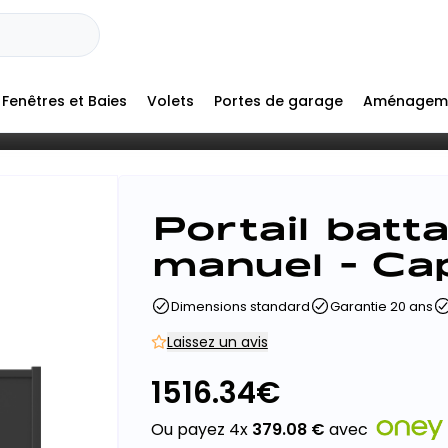
Fenêtres et Baies
Volets
Portes de garage
Aménagem
+
Portail batt
-
manuel - Ca
Dimensions standard
Garantie 20 ans
Laissez un avis
1516.34
€
Ou payez 4x
379.08
€
avec