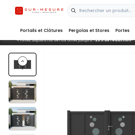
Portails et Clôtures
Pergolas et Stores
Portes
Profitez aujourd'hui de nos offres jusqu'à
-20% de réduction
■
■
Previous slide
Vue extérieure