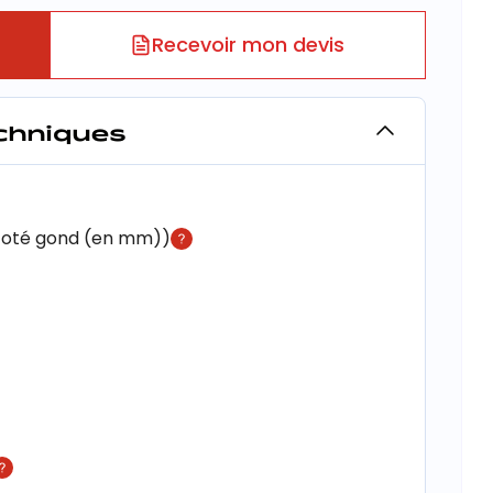
Recevoir mon devis
echniques
 coté gond (en mm))