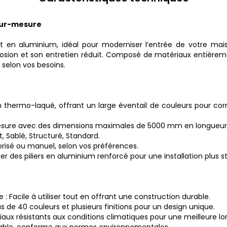
 sur-mesure
t en aluminium, idéal pour moderniser l’entrée de votre mais
rrosion et son entretien réduit. Composé de matériaux entièremen
selon vos besoins.
m thermo-laqué, offrant un large éventail de couleurs pour co
mesure avec des dimensions maximales de 5000 mm en longueu
t, Sablé, Structuré, Standard.
isé ou manuel, selon vos préférences.
outer des piliers en aluminium renforcé pour une installation plus s
 Facile à utiliser tout en offrant une construction durable.
us de 40 couleurs et plusieurs finitions pour un design unique.
aux résistants aux conditions climatiques pour une meilleure lo
lable, conforme aux normes environnementales.