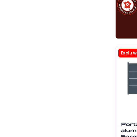
Exclu 
Porta
alum
Form