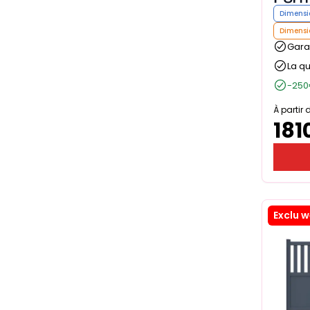
Dimensi
Dimensi
Garan
La qu
-250
À partir 
181
Exclu 