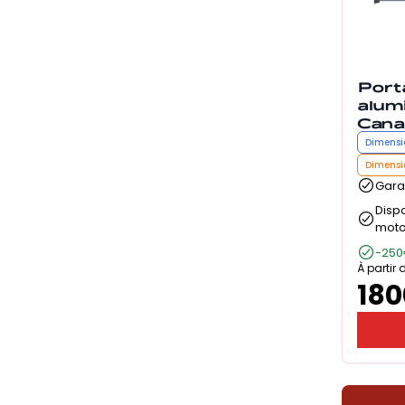
Porta
alum
Cana
Dimensi
Dimensi
Garan
Disp
moto
-250
À partir 
180