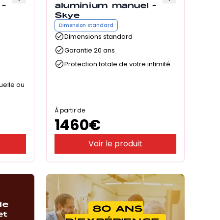
 -
aluminium manuel -
Skye
Dimension standard
Dimensions standard
Garantie 20 ans
Protection totale de votre intimité
uelle ou
À partir de
1460
€
Voir le produit
de
80 ANS
et