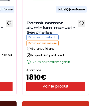
onforme
Label
conforme
Portail battant
-
aluminium manuel -
Seychelles
Dimension standard
Dimension sur-mesure
Garantie 10 ans
uelle ou
La qualité à petit prix !
-250€ en retrait magasin
À partir de
1810
€
Voir le produit