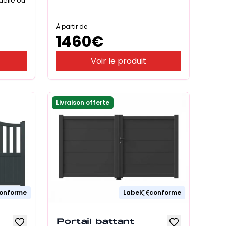
uelle ou
À partir de
1460
€
Voir le produit
Livraison offerte
onforme
Label
conforme
Portail battant