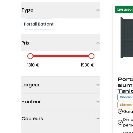
Type
Livraiso
Portail Battant
Prix
1310
€
1930
€
Porta
alum
Largeur
Tahit
Dimensi
Hauteur
Dimensi
Gara
Couleurs
Dime
pers