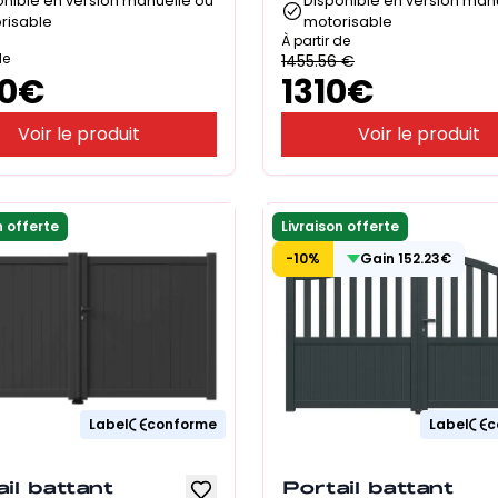
onible en version manuelle ou
Disponible en version man
risable
motorisable
À partir de
de
1455.56
€
0
€
1310
€
Voir le produit
Voir le produit
n offerte
Livraison offerte
-
10
%
Gain
152.23
€
Label
conforme
Label
c
il battant
Portail battant