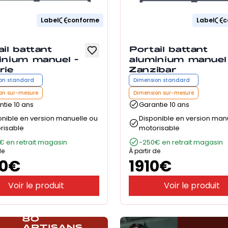
Label
conforme
Label
c
il battant
Portail battant
inium manuel -
aluminium manuel 
rie
Zanzibar
on standard
Dimension standard
on sur-mesure
Dimension sur-mesure
tie 10 ans
Garantie 10 ans
onible en version manuelle ou
Disponible en version man
risable
motorisable
€ en retrait magasin
-250€ en retrait magasin
de
À partir de
0
€
1910
€
Voir le produit
Voir le produit
80
ARTISANS