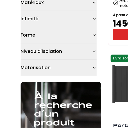
Disp
Matériaux
moto
À partir 
Intimité
145
Forme
Niveau d'isolation
Livraiso
Motorisation
À la
recherche
d’un
produit
Porta