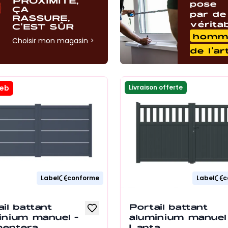
pose
ÇA
par de
RASSURE,
vérita
C'EST SÛR
homm
Choisir mon magasin
>
de l'ar
web
Livraison offerte
Label
conforme
Label
c
il battant
Portail battant
inium manuel -
aluminium manuel
entera
Lanta