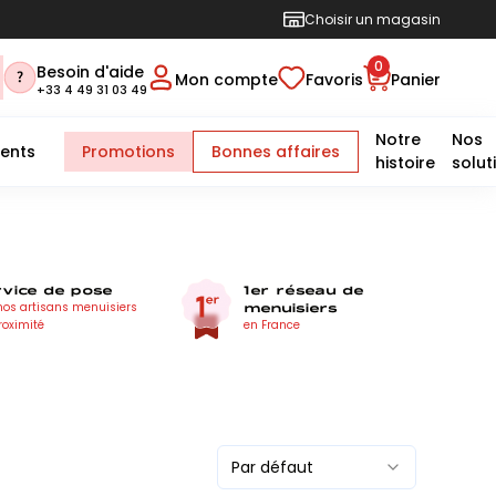
Choisir un magasin
0
Besoin d'aide
Mon compte
Favoris
Panier
+33 4 49 31 03 49
Notre
Nos
ents
Promotions
Bonnes affaires
histoire
solut
rvice de pose
1er réseau de
menuisiers
nos artisans menuisiers
roximité
en France
Par défaut