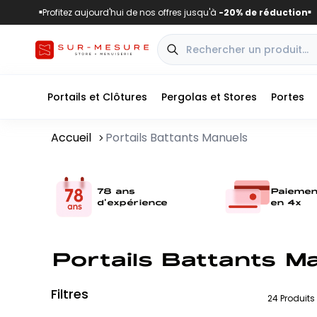
Profitez aujourd'hui de nos offres jusqu'à
-20% de réduction
■
■
Portails et Clôtures
Pergolas et Stores
Portes
Accueil
Portails Battants Manuels
78 ans
Paiemen
d'expérience
en 4x
Portails Battants M
Filtres
24
Produits