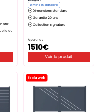
Dimension standard
Dimensions standard
Garantie 20 ans
r prix
Collection signature
uelle ou
À partir de
1510
€
Voir le produit
Exclu web