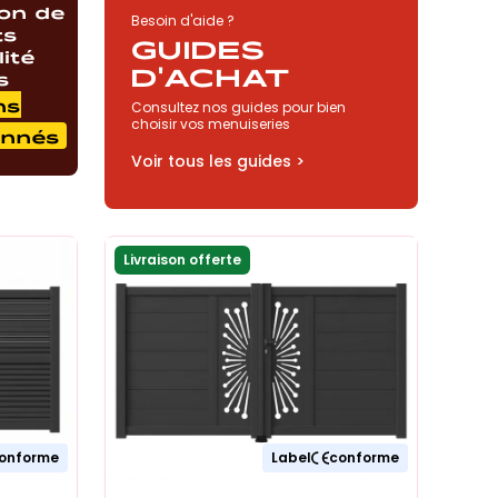
ion de
Besoin d'aide ?
ts
GUIDES
ité
D'ACHAT
s
ns
Consultez nos guides pour bien
choisir vos menuiseries
onnés
Voir tous les guides >
Livraison offerte
onforme
Label
conforme