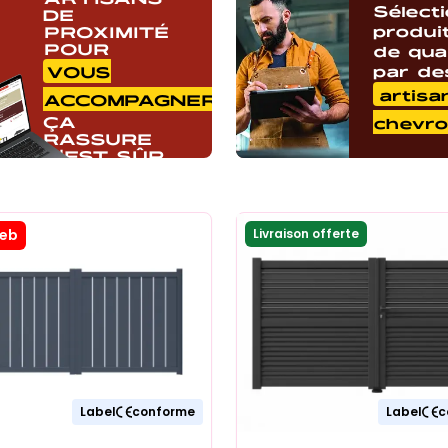
Sélect
DE
produi
PROXIMITÉ
POUR
de qual
par de
VOUS
artisa
ACCOMPAGNER,
ÇA
chevr
RASSURE
C'EST SÛR
web
Livraison offerte
Label
conforme
Label
c