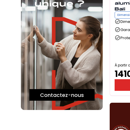
unique ?
alum
Bali
Dimensi
Dime
Gara
Prote
À partir 
141
Contactez-nous