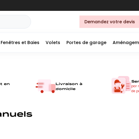
Demandez votre devis
Fenêtres et Baies
Volets
Portes de garage
Aménagem
Se
t en
Livraison à
par 
domicile
de p
anuels