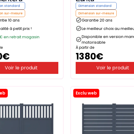
on standard
Dimension standard
on sur-mesure
Dimension sur-mesure
tie 10 ans
Garantie 20 ans
alité à petit prix !
Le meilleur choix au meilleu
Disponible en version man
€ en retrait magasin
motorisable
de
À partir de
0
€
1380
€
Voir le produit
Voir le produit
web
Exclu web