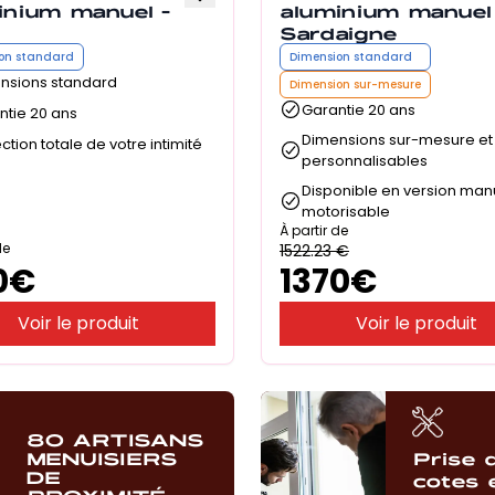
inium manuel -
aluminium manuel
Sardaigne
on standard
Dimension standard
nsions standard
Dimension sur-mesure
Garantie 20 ans
ntie 20 ans
Dimensions sur-mesure et
ction totale de votre intimité
personnalisables
Disponible en version man
motorisable
À partir de
de
1522.23
€
0
€
1370
€
Voir le produit
Voir le produit
80 ARTISANS
MENUISIERS
Prise 
DE
cotes 
PROXIMITÉ,