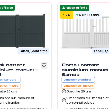
n offerte
Livraison offerte
-
10
%
Gain
145.56
€
Label
conforme
Label
c
il battant
Portail battant
inium manuel -
aluminium manuel
i
Samoa
on standard
Dimension standard
on sur-mesure
Dimension sur-mesure
ntie 20 ans
Garantie 20 ans
nsions sur-mesure et
Dimensions sur-mesure et
onnalisables
personnalisables