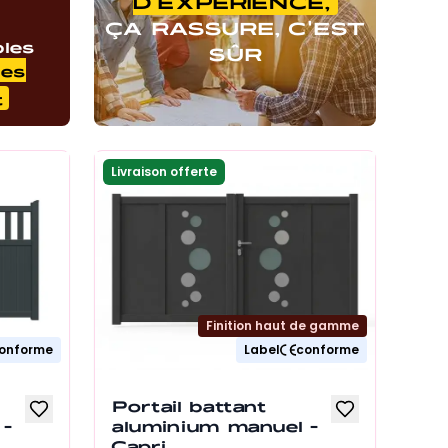
D'EXPÉRIENCE,
ÇA RASSURE, C'EST
bles
SÛR
es
t
Livraison offerte
Finition haut de gamme
onforme
Label
conforme
Portail battant
 -
aluminium manuel -
Capri