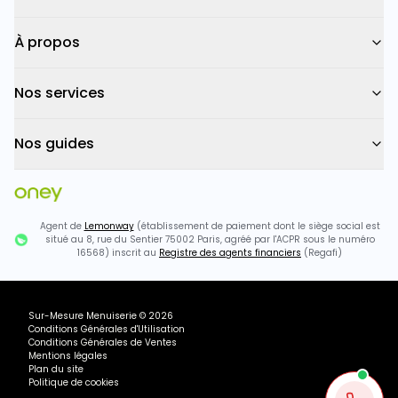
À propos
Nos services
Nos guides
Agent de
Lemonway
(établissement de paiement dont le siège social est
situé au 8, rue du Sentier 75002 Paris, agréé par l'ACPR sous le numéro
16568) inscrit au
Registre des agents financiers
(Regafi)
Sur-Mesure Menuiserie
©
2026
Conditions Générales d'Utilisation
Conditions Générales de Ventes
Mentions légales
Plan du site
Politique de cookies