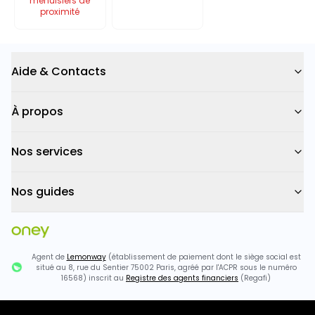
menuisiers de
proximité
Aide & Contacts
À propos
Nos services
Nos guides
Agent de
Lemonway
(établissement de paiement dont le siège social est
situé au 8, rue du Sentier 75002 Paris, agréé par l'ACPR sous le numéro
16568) inscrit au
Registre des agents financiers
(Regafi)