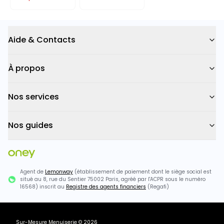
Aide & Contacts
À propos
Nos services
Nos guides
Agent de
Lemonway
(établissement de paiement dont le siège social est
situé au 8, rue du Sentier 75002 Paris, agréé par l'ACPR sous le numéro
16568) inscrit au
Registre des agents financiers
(Regafi)
Sur-Mesure Menuiserie
©
2026