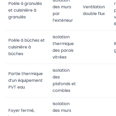
Isolation
Poêle à granulés
des murs
Ventilation
et cuisinière à
par
double flux
granulés
l’extérieur
é
Isolation
Poêle à bûches et
thermique
cuisinière à
des parois
bûches
vitrées
Isolation
Partie thermique
des
d’un équipement
plafonds et
PVT eau
combles
Isolation
Foyer fermé,
des murs